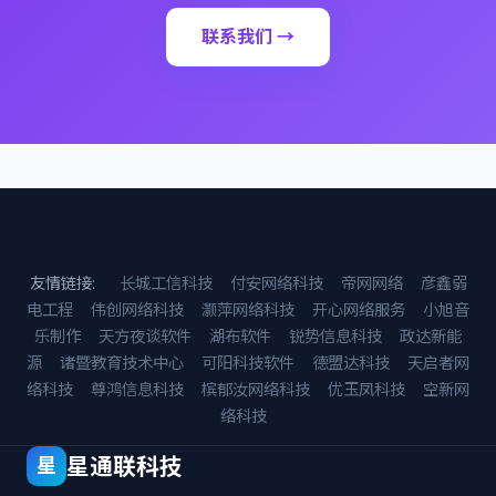
联系我们 →
友情链接:
长城工信科技
付安网络科技
帝网网络
彦鑫弱
电工程
伟创网络科技
灏萍网络科技
开心网络服务
小旭音
乐制作
天方夜谈软件
湖布软件
锐势信息科技
政达新能
源
诸暨教育技术中心
可阳科技软件
德盟达科技
天启者网
络科技
尊鸿信息科技
槟郁汝网络科技
优玉凤科技
空新网
络科技
星通联科技
星